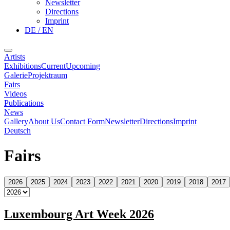
Newsletter
Directions
Imprint
DE / EN
Artists
Exhibitions
Current
Upcoming
Galerie
Projektraum
Fairs
Videos
Publications
News
Gallery
About Us
Contact Form
Newsletter
Directions
Imprint
Deutsch
Fairs
2026
2025
2024
2023
2022
2021
2020
2019
2018
2017
Luxembourg Art Week 2026