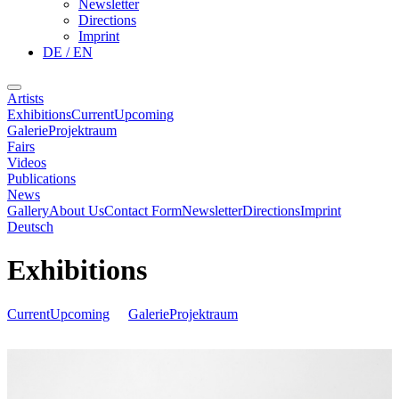
Newsletter
Directions
Imprint
DE / EN
Artists
Exhibitions
Current
Upcoming
Galerie
Projektraum
Fairs
Videos
Publications
News
Gallery
About Us
Contact Form
Newsletter
Directions
Imprint
Deutsch
Exhibitions
Current
Upcoming
Galerie
Projektraum