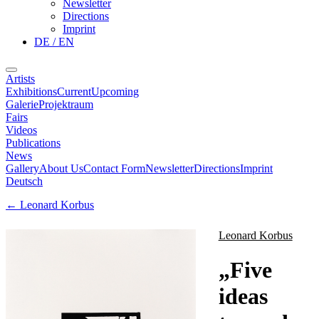
Newsletter
Directions
Imprint
DE / EN
Artists
Exhibitions
Current
Upcoming
Galerie
Projektraum
Fairs
Videos
Publications
News
Gallery
About Us
Contact Form
Newsletter
Directions
Imprint
Deutsch
←
Leonard Korbus
Leonard Korbus
„
Five
ideas