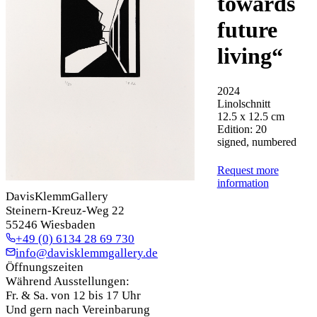
towards
future
living
“
2024
Linolschnitt
12.5 x 12.5 cm
Edition: 20
signed, numbered
Request more
information
DavisKlemmGallery
Steinern-Kreuz-Weg 22
55246 Wiesbaden
+49 (0) 6134 28 69 730
info@davisklemmgallery.de
Öffnungszeiten
Während Ausstellungen:
Fr. & Sa. von 12 bis 17 Uhr
Und gern nach Vereinbarung