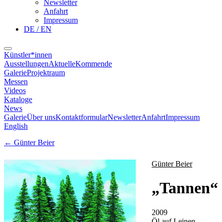
Newsletter
Anfahrt
Impressum
DE / EN
Künstler*innen
Ausstellungen
Aktuelle
Kommende
Galerie
Projektraum
Messen
Videos
Kataloge
News
Galerie
Über uns
Kontaktformular
Newsletter
Anfahrt
Impressum
English
←
Günter Beier
Günter Beier
„
Tannen
“
2009
Öl auf Leinen