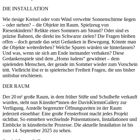
DIE INSTALLATION
Wie riesige Kreisel oder vom Wind verwehte Sonnenschirme liegen
– oder stehen? – die Objekte im Raum. Spielzeug von
Riesenkindern? Relikte eines Sommers am Strand? Oder sind es
präzise Bahnen, die direkt ins Schwarze zielen? Die Fragen bleiben
offen – doch gerade das setzt Gedanken in Bewegung. Könnte man
die Objekte weiterdrehen? Welche Spuren würden sie hinterlassen?
Und was, wenn sie sich am Ende ineinander verhaken? Diese
Gedankenspiele sind dem „Homo ludens“ gewidmet – dem
spielenden Menschen, der gerade im Sommer wieder zum Vorschein
tritt. Vielleicht löst er in spielerischer Freiheit Fragen, die uns bisher
unlösbar erschienen.
DER RAUM
Der 20 m² große Raum, in dem früher Stifte und Schulhefte verkauft
wurden, steht nun Künstler*innen der DavisKlemmGallery zur
Verfügung. Anstelle begrenzter Öffnungszeiten ist der Raum
jederzeit einsehbar: Eine große Fensterfront macht jedes Projekt
sichtbar. So entstehen wechselnde Präsentationen, Installationen und
Einblicke in künstlerische Prozesse. Die aktuelle Installation ist bis
zum 14. September 2025 zu sehen.