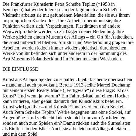
Die Frankfurter Künstlerin Petra Scheibe Teplitz (*1953 in
Isenhagen) hat weder Interesse an der Jagd noch am Schießen.
Vielmehr arbeitet sie mit gefundenen Materialien, die sie aus ihrem
ursprünglichen Kontext löst. Ihre Ästhetik übernimmt sie, ihre
Funktion verliert sich. Verpackungen, Plastiktüten und andere
Wegwerfprodukte werden so zu Trägern neuer Bedeutung. Ihre
Werke gleichen einem Museum des Alltags – ein Ort für Ästhetiken,
die sonst unbeachtet bleiben. Struktur und Wiederholung prägen ihre
Arbeiten, werden jedoch immer wieder spielerisch durchbrochen.
Werke von ihr befinden sich unter anderem in der Sammlung des
Arp Museums Rolandseck und im Frauenmuseum Wiesbaden.
DIE EINFLÜSSE
Kunst aus Alltagsobjekten zu schaffen, bleibt bis heute überraschend
– manchmal auch provokant. Bereits 1913 stellte Marcel Duchamp
mit seinem ersten Ready-Made („Fertigware“) diese Frage: Ist das
Kunst? Und wenn ja, warum? Ein Fahrrad-Rad auf einem Hocker
kann irritieren, aber genau dadurch den Kunstdiskurs befeuern.
Kunst wird greifbar – und Künstler*innen verlieren den Sockel.
Auch Petra Scheibe Teplitz’ Werke begegnen uns ohne Sockel, auf
Augenhöhe. Und vielleicht laden sie nicht nur zum Nachdenken,
sondern auch zum Spielen ein? Damit rücken auch die Surrealisten
als Einfluss in den Blick: Auch sie arbeiteten mit Alltagsobjekten –
und mit dem Spiel.