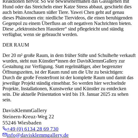
Reaktionen hervor. So wie bewiesenermaßen das Gassigehen mit
Hund oder das Streicheln einer Katze Stress abbaut, geschieht dies
auch beim Anschauen süßer Tiere. Yawei Chen geht auf genau
dieses Phänomen ein: niedliche Tiervideos, die einen beruhigenden
Gegenpol zu einem Überfluss an oft negativen Nachrichten bieten.
Diese „elektronischen Haustiere“ sind pflegeleicht und ständig
verfügbar, wenn sie gebraucht werden.
DER RAUM
Der 20 m² große Raum, in dem früher Stifte und Schulhefte verkauft
wurden, steht nun Künstler*innen der DavisKlemmGallery zur
Gestaltung zur Verfügung. Statt regelmäßiger, aber begrenzter
Öffnungszeiten, ist der Raum rund um die Uhr zu besichtigen:
Durch die große Fensterfront ist der komplette Raum und damit das
jeweilige Projekt ständig einsehbar. So werden hier wechselnde
Projekte, Installationen, Kunstwerke und Künstler zu entdecken
sein. Die aktuelle Präsentation wird bis 19. Januar 2025 zu sehen
sein.
DavisKlemmGallery
Steinern-Kreuz-Weg 22
55246 Wiesbaden
+49 (0) 6134 28 69 730
info@davisklemmgallery.de