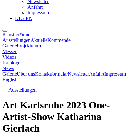
Newsletter
Anfahrt
Impressum
DE / EN
Künstler*innen
Ausstellungen
Aktuelle
Kommende
Galerie
Projektraum
Messen
Videos
Kataloge
News
Galerie
Über uns
Kontaktformular
Newsletter
Anfahrt
Impressum
English
←
Ausstellungen
Art Karlsruhe 2023 One-
Artist-Show Katharina
Gierlach