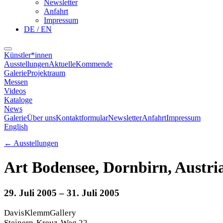
Newsletter
Anfahrt
Impressum
DE / EN
Künstler*innen
Ausstellungen
Aktuelle
Kommende
Galerie
Projektraum
Messen
Videos
Kataloge
News
Galerie
Über uns
Kontaktformular
Newsletter
Anfahrt
Impressum
English
←
Ausstellungen
Art Bodensee, Dornbirn, Austri
29. Juli 2005
– 31. Juli 2005
DavisKlemmGallery
Steinern-Kreuz-Weg 22