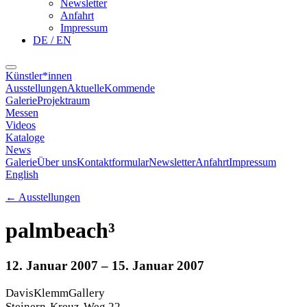
Newsletter
Anfahrt
Impressum
DE / EN
Künstler*innen
Ausstellungen
Aktuelle
Kommende
Galerie
Projektraum
Messen
Videos
Kataloge
News
Galerie
Über uns
Kontaktformular
Newsletter
Anfahrt
Impressum
English
←
Ausstellungen
palmbeach³
12. Januar 2007
– 15. Januar 2007
DavisKlemmGallery
Steinern-Kreuz-Weg 22