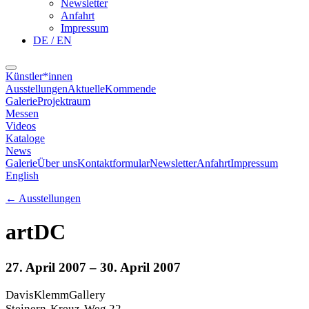
Newsletter
Anfahrt
Impressum
DE / EN
Künstler*innen
Ausstellungen
Aktuelle
Kommende
Galerie
Projektraum
Messen
Videos
Kataloge
News
Galerie
Über uns
Kontaktformular
Newsletter
Anfahrt
Impressum
English
←
Ausstellungen
artDC
27. April 2007
– 30. April 2007
DavisKlemmGallery
Steinern-Kreuz-Weg 22