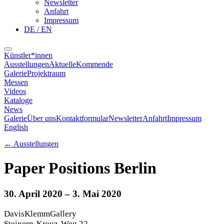
Newsletter
Anfahrt
Impressum
DE / EN
Künstler*innen
Ausstellungen
Aktuelle
Kommende
Galerie
Projektraum
Messen
Videos
Kataloge
News
Galerie
Über uns
Kontaktformular
Newsletter
Anfahrt
Impressum
English
←
Ausstellungen
Paper Positions Berlin
30. April 2020
– 3. Mai 2020
DavisKlemmGallery
Steinern-Kreuz-Weg 22