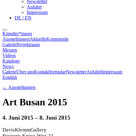
Newsletter
Anfahrt
Impressum
DE / EN
Künstler*innen
Ausstellungen
Aktuelle
Kommende
Galerie
Projektraum
Messen
Videos
Kataloge
News
Galerie
Über uns
Kontaktformular
Newsletter
Anfahrt
Impressum
English
←
Ausstellungen
Art Busan 2015
4. Juni 2015
– 8. Juni 2015
DavisKlemmGallery
Steinern-Kreuz-Weg 22