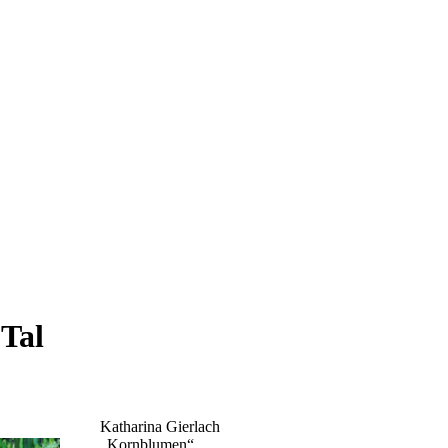
 Tal
Katharina Gierlach
„
Kornblumen
“