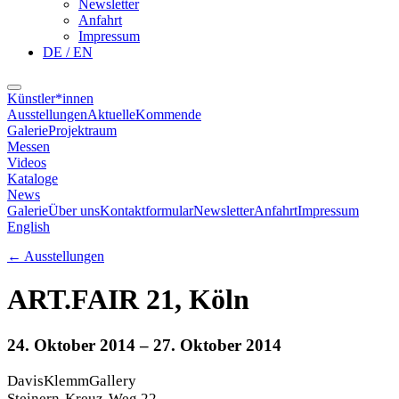
Newsletter
Anfahrt
Impressum
DE / EN
Künstler*innen
Ausstellungen
Aktuelle
Kommende
Galerie
Projektraum
Messen
Videos
Kataloge
News
Galerie
Über uns
Kontaktformular
Newsletter
Anfahrt
Impressum
English
←
Ausstellungen
ART.FAIR 21, Köln
24. Oktober 2014
– 27. Oktober 2014
DavisKlemmGallery
Steinern-Kreuz-Weg 22