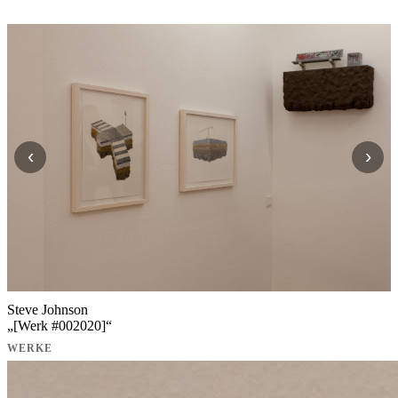
‹
›
Steve Johnson
„
[Werk #002020]
“
WERKE