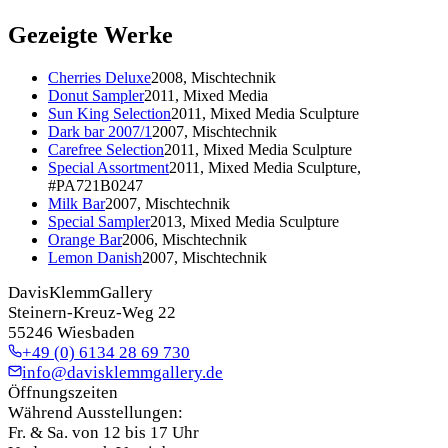
Gezeigte Werke
Cherries Deluxe
2008, Mischtechnik
Donut Sampler
2011, Mixed Media
Sun King Selection
2011, Mixed Media Sculpture
Dark bar 2007/1
2007, Mischtechnik
Carefree Selection
2011, Mixed Media Sculpture
Special Assortment
2011, Mixed Media Sculpture,
#PA721B0247
Milk Bar
2007, Mischtechnik
Special Sampler
2013, Mixed Media Sculpture
Orange Bar
2006, Mischtechnik
Lemon Danish
2007, Mischtechnik
DavisKlemmGallery
Steinern-Kreuz-Weg 22
55246 Wiesbaden
+49 (0) 6134 28 69 730
info@davisklemmgallery.de
Öffnungszeiten
Während Ausstellungen:
Fr. & Sa. von 12 bis 17 Uhr