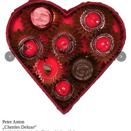
‹
›
Peter Anton
„
Cherries Deluxe
“