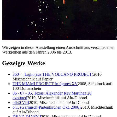
Wir zeigen in dieser Ausstellung einen Ausschnitt aus verschiedenen
Werkreihen aus den Jahren 2006 bis 2013.
Gezeigte Werke
360° – Light (aus THE VOLCANO PROJECT)
2010,
Mischtechnik auf Papier
THE MIAMI PROJECT in figures XV
2008, Siebdruck auf
100-Dollarschein
06 - 07 - 05, Texas: Alexander Rey Martinez 28
executed
2010, Mischtechnik auf Alu-Dibond
oil40 VIII
2010, Mischtechnik auf Alu-Dibond
o.T. (Garmisch-Partenkirchen Okt. 2006)
2010, Mischtechnik
auf Alu-Dibond
DEAD DIARY I
2010, Mischtechnik auf Alu-Dibond