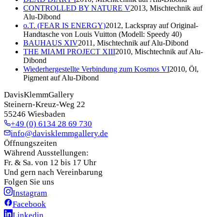
CONTROLLED BY NATURE V
2013, Mischtechnik auf
Alu-Dibond
o.T. (FEAR IS ENERGY)
2012, Lackspray auf Original-
Handtasche von Louis Vuitton (Modell: Speedy 40)
BAUHAUS XIV
2011, Mischtechnik auf Alu-Dibond
THE MIAMI PROJECT XIII
2010, Mischtechnik auf Alu-
Dibond
Wiederhergestellte Verbindung zum Kosmos VI
2010, Öl,
Pigment auf Alu-Dibond
DavisKlemmGallery
Steinern-Kreuz-Weg 22
55246 Wiesbaden
+49 (0) 6134 28 69 730
info@davisklemmgallery.de
Öffnungszeiten
Während Ausstellungen:
Fr. & Sa. von 12 bis 17 Uhr
Und gern nach Vereinbarung
Folgen Sie uns
Instagram
Facebook
Linkedin