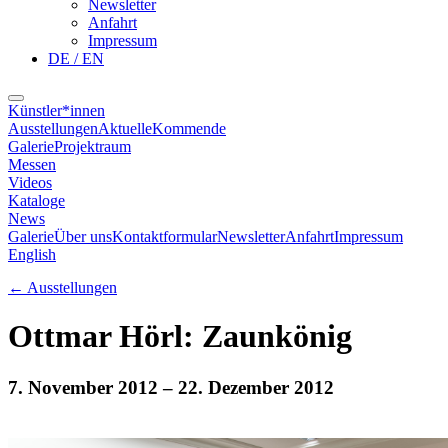
Newsletter
Anfahrt
Impressum
DE / EN
Künstler*innen
Ausstellungen
Aktuelle
Kommende
Galerie
Projektraum
Messen
Videos
Kataloge
News
Galerie
Über uns
Kontaktformular
Newsletter
Anfahrt
Impressum
English
←
Ausstellungen
Ottmar Hörl: Zaunkönig
7. November 2012
– 22. Dezember 2012