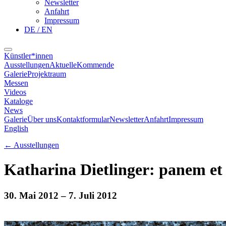
Newsletter
Anfahrt
Impressum
DE / EN
Künstler*innen
Ausstellungen
Aktuelle
Kommende
Galerie
Projektraum
Messen
Videos
Kataloge
News
Galerie
Über uns
Kontaktformular
Newsletter
Anfahrt
Impressum
English
←
Ausstellungen
Katharina Dietlinger: panem et 
30. Mai 2012
– 7. Juli 2012