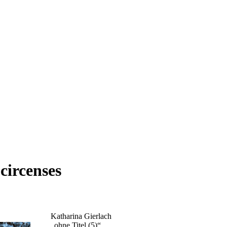
circenses
Katharina Gierlach
„
ohne Titel (5)
“