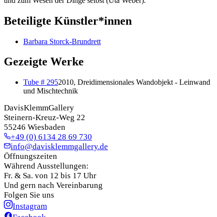
und zum Wesen der Dinge selbst (Uta Weber).
Beteiligte Künstler*innen
Barbara Storck-Brundrett
Gezeigte Werke
Tube # 295
2010, Dreidimensionales Wandobjekt - Leinwand
und Mischtechnik
DavisKlemmGallery
Steinern-Kreuz-Weg 22
55246 Wiesbaden
+49 (0) 6134 28 69 730
info@davisklemmgallery.de
Öffnungszeiten
Während Ausstellungen:
Fr. & Sa. von 12 bis 17 Uhr
Und gern nach Vereinbarung
Folgen Sie uns
Instagram