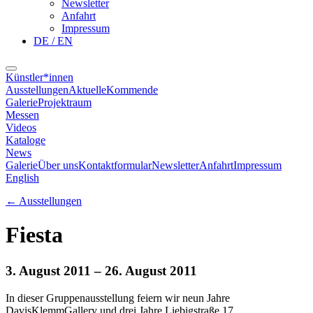
Newsletter
Anfahrt
Impressum
DE / EN
Künstler*innen
Ausstellungen
Aktuelle
Kommende
Galerie
Projektraum
Messen
Videos
Kataloge
News
Galerie
Über uns
Kontaktformular
Newsletter
Anfahrt
Impressum
English
←
Ausstellungen
Fiesta
3. August 2011
– 26. August 2011
In dieser Gruppenausstellung feiern wir neun Jahre
DavisKlemmGallery und drei Jahre Liebigstraße 17.