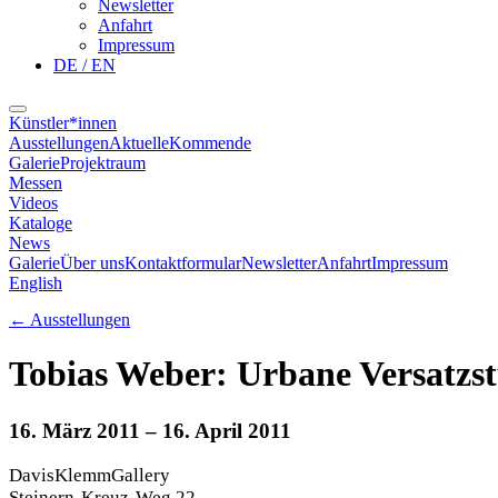
Newsletter
Anfahrt
Impressum
DE / EN
Künstler*innen
Ausstellungen
Aktuelle
Kommende
Galerie
Projektraum
Messen
Videos
Kataloge
News
Galerie
Über uns
Kontaktformular
Newsletter
Anfahrt
Impressum
English
←
Ausstellungen
Tobias Weber: Urbane Versatzs
16. März 2011
– 16. April 2011
DavisKlemmGallery
Steinern-Kreuz-Weg 22