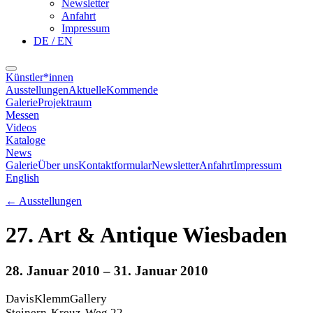
Newsletter
Anfahrt
Impressum
DE / EN
Künstler*innen
Ausstellungen
Aktuelle
Kommende
Galerie
Projektraum
Messen
Videos
Kataloge
News
Galerie
Über uns
Kontaktformular
Newsletter
Anfahrt
Impressum
English
←
Ausstellungen
27. Art & Antique Wiesbaden
28. Januar 2010
– 31. Januar 2010
DavisKlemmGallery
Steinern-Kreuz-Weg 22