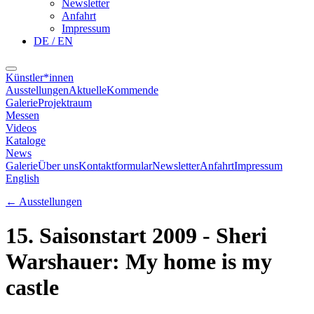
Newsletter
Anfahrt
Impressum
DE / EN
Künstler*innen
Ausstellungen
Aktuelle
Kommende
Galerie
Projektraum
Messen
Videos
Kataloge
News
Galerie
Über uns
Kontaktformular
Newsletter
Anfahrt
Impressum
English
←
Ausstellungen
15. Saisonstart 2009 - Sheri
Warshauer: My home is my
castle