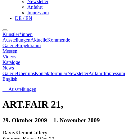
Newsletter
Anfahrt
Impressum
DE / EN
Künstler*innen
Ausstellungen
Aktuelle
Kommende
Galerie
Projektraum
Messen
Videos
Kataloge
News
Galerie
Über uns
Kontaktformular
Newsletter
Anfahrt
Impressum
English
←
Ausstellungen
ART.FAIR 21,
29. Oktober 2009
– 1. November 2009
DavisKlemmGallery
Steinern-Kreuz-Weg 22