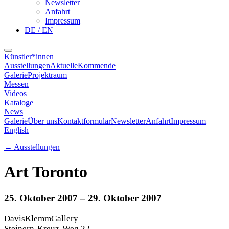
Newsletter
Anfahrt
Impressum
DE / EN
Künstler*innen
Ausstellungen
Aktuelle
Kommende
Galerie
Projektraum
Messen
Videos
Kataloge
News
Galerie
Über uns
Kontaktformular
Newsletter
Anfahrt
Impressum
English
←
Ausstellungen
Art Toronto
25. Oktober 2007
– 29. Oktober 2007
DavisKlemmGallery
Steinern-Kreuz-Weg 22