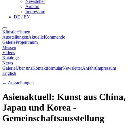
Newsletter
Anfahrt
Impressum
DE / EN
Künstler*innen
Ausstellungen
Aktuelle
Kommende
Galerie
Projektraum
Messen
Videos
Kataloge
News
Galerie
Über uns
Kontaktformular
Newsletter
Anfahrt
Impressum
English
←
Ausstellungen
Asienaktuell: Kunst aus China,
Japan und Korea -
Gemeinschaftsausstellung