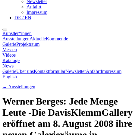
Newsletter
Anfahrt
Impressum
DE / EN
Künstler*innen
Ausstellungen
Aktuelle
Kommende
Galerie
Projektraum
Messen
Videos
Kataloge
News
Galerie
Über uns
Kontaktformular
Newsletter
Anfahrt
Impressum
English
←
Ausstellungen
Werner Berges: Jede Menge
Leute -Die DavisKlemmGallery
eröffnet am 8. August 2008 ihre
neuen Galerieräume in