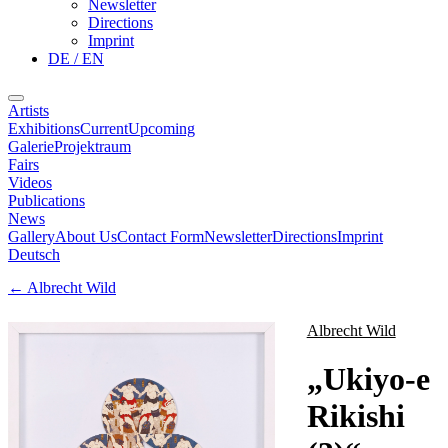
Newsletter
Directions
Imprint
DE / EN
Artists
Exhibitions
Current
Upcoming
Galerie
Projektraum
Fairs
Videos
Publications
News
Gallery
About Us
Contact Form
Newsletter
Directions
Imprint
Deutsch
←
Albrecht Wild
Albrecht Wild
„
Ukiyo-e
Rikishi