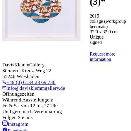
(3)
“
2015
collage (workgroup
beermats)
32.0 x 32.0 cm
Unique
signed
Request more
information
DavisKlemmGallery
Steinern-Kreuz-Weg 22
55246 Wiesbaden
+49 (0) 6134 28 69 730
info@davisklemmgallery.de
Öffnungszeiten
Während Ausstellungen:
Fr. & Sa. von 12 bis 17 Uhr
Und gern nach Vereinbarung
Folgen Sie uns
Instagram
Facebook