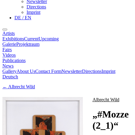
Newsletter
Directions
Imprint
DE / EN
Artists
Exhibitions
Current
Upcoming
Galerie
Projektraum
Fairs
Videos
Publications
News
Gallery
About Us
Contact Form
Newsletter
Directions
Imprint
Deutsch
←
Albrecht Wild
Albrecht Wild
„
#Mozze
(2_1)
“