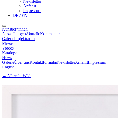
Newsletter
Anfahrt
Impressum
DE / EN
Künstler*innen
Ausstellungen
Aktuelle
Kommende
Galerie
Projektraum
Messen
Videos
Kataloge
News
Galerie
Über uns
Kontaktformular
Newsletter
Anfahrt
Impressum
English
←
Albrecht Wild