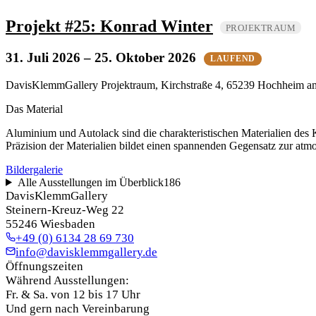
Projekt #25: Konrad Winter
PROJEKTRAUM
31. Juli 2026
– 25. Oktober 2026
LAUFEND
DavisKlemmGallery Projektraum, Kirchstraße 4, 65239 Hochheim 
Das Material
Aluminium und Autolack sind die charakteristischen Materialien des 
Präzision der Materialien bildet einen spannenden Gegensatz zur atm
Bildergalerie
Alle Ausstellungen im Überblick
186
DavisKlemmGallery
Steinern-Kreuz-Weg 22
55246 Wiesbaden
+49 (0) 6134 28 69 730
info@davisklemmgallery.de
Öffnungszeiten
Während Ausstellungen:
Fr. & Sa. von 12 bis 17 Uhr
Und gern nach Vereinbarung