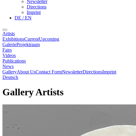
Newsletter
Directions
Imprint
DE / EN
Artists
Exhibitions
Current
Upcoming
Galerie
Projektraum
Fairs
Videos
Publications
News
Gallery
About Us
Contact Form
Newsletter
Directions
Imprint
Deutsch
Gallery Artists