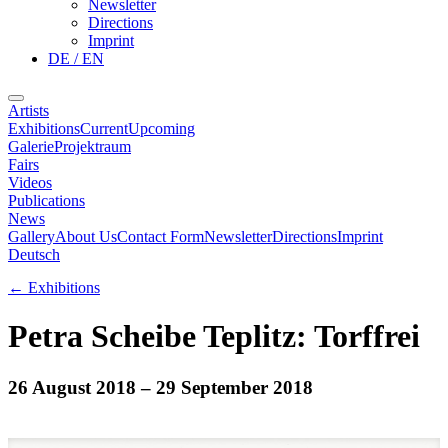
Newsletter
Directions
Imprint
DE / EN
Artists
Exhibitions
Current
Upcoming
Galerie
Projektraum
Fairs
Videos
Publications
News
Gallery
About Us
Contact Form
Newsletter
Directions
Imprint
Deutsch
←
Exhibitions
Petra Scheibe Teplitz: Torffrei
26 August 2018
– 29 September 2018