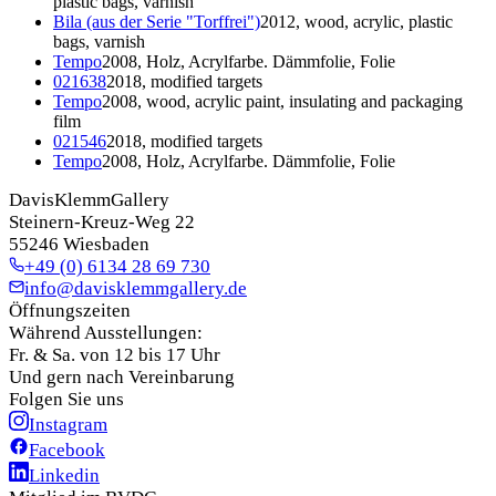
plastic bags, varnish
Bila (aus der Serie "Torffrei")
2012, wood, acrylic, plastic
bags, varnish
Tempo
2008, Holz, Acrylfarbe. Dämmfolie, Folie
021638
2018, modified targets
Tempo
2008, wood, acrylic paint, insulating and packaging
film
021546
2018, modified targets
Tempo
2008, Holz, Acrylfarbe. Dämmfolie, Folie
DavisKlemmGallery
Steinern-Kreuz-Weg 22
55246 Wiesbaden
+49 (0) 6134 28 69 730
info@davisklemmgallery.de
Öffnungszeiten
Während Ausstellungen:
Fr. & Sa. von 12 bis 17 Uhr
Und gern nach Vereinbarung
Folgen Sie uns
Instagram
Facebook
Linkedin