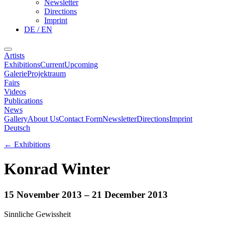
Newsletter
Directions
Imprint
DE / EN
Artists
Exhibitions
Current
Upcoming
Galerie
Projektraum
Fairs
Videos
Publications
News
Gallery
About Us
Contact Form
Newsletter
Directions
Imprint
Deutsch
←
Exhibitions
Konrad Winter
15 November 2013
– 21 December 2013
Sinnliche Gewissheit