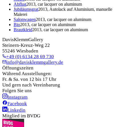
Abflug
2013, car lacquer on aluminum
Jubiläumsgrat
2013, Autolack auf Aluminium, manuelle
Malerei
Salonwagen
2013, car lacquer on aluminum
Bio
2013, car lacquer on aluminum
Brautkleid
2013, car lacquer on aluminum
DavisKlemmGallery
Steinern-Kreuz-Weg 22
55246 Wiesbaden
+49 (0) 6134 28 69 730
info@davisklemmgallery.de
Öffnungszeiten
Während Ausstellungen:
Fr. & Sa. von 12 bis 17 Uhr
Und gern nach Vereinbarung
Folgen Sie uns
Instagram
Facebook
Linkedin
Mitglied im BVDG