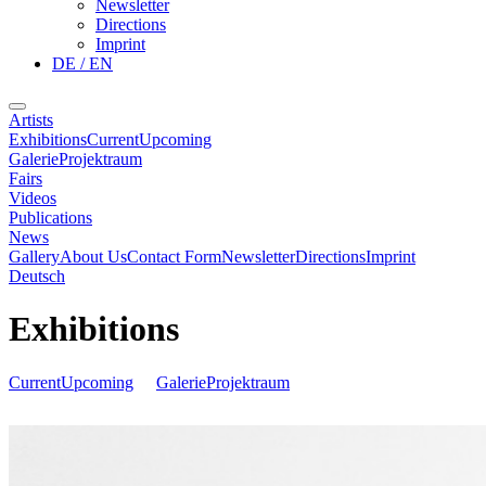
Newsletter
Directions
Imprint
DE / EN
Artists
Exhibitions
Current
Upcoming
Galerie
Projektraum
Fairs
Videos
Publications
News
Gallery
About Us
Contact Form
Newsletter
Directions
Imprint
Deutsch
Exhibitions
Current
Upcoming
Galerie
Projektraum