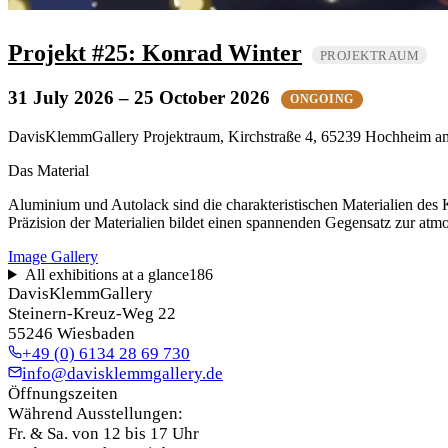
Projekt #25: Konrad Winter
PROJEKTRAUM
31 July 2026
– 25 October 2026
ONGOING
DavisKlemmGallery Projektraum, Kirchstraße 4, 65239 Hochheim 
Das Material
Aluminium und Autolack sind die charakteristischen Materialien des 
Präzision der Materialien bildet einen spannenden Gegensatz zur atm
Image Gallery
All exhibitions at a glance
186
DavisKlemmGallery
Steinern-Kreuz-Weg 22
55246 Wiesbaden
+49 (0) 6134 28 69 730
info@davisklemmgallery.de
Öffnungszeiten
Während Ausstellungen:
Fr. & Sa. von 12 bis 17 Uhr